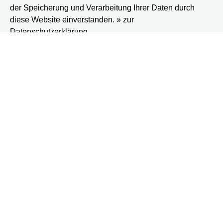
der Speicherung und Verarbeitung Ihrer Daten durch
diese Website einverstanden. » zur
Datenschutzerklärung
Nachricht abschicken
Lebensnähe gGmbH
Allee der Kosmonauten 67-69
12681 Berlin
030 / 54 36 98 2
030 / 54 39 66 30
ggmbh@lebensnaehe.de